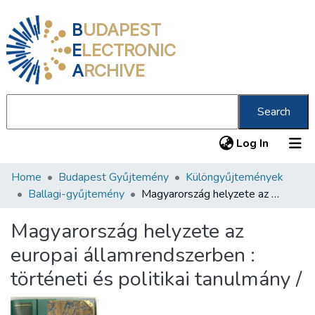
B
UDAPEST
E
LECTRONIC
A
RCHIVE
Search
(current
Log In
Home
Budapest Gyűjtemény
Különgyűjtemények
Communities & Collections
Ballagi-gyűjtemény
Magyarország helyzete az europai államrendszerben : történeti és politikai tanulmány /
All of DSpace
Magyarország helyzete az
Statistics
europai államrendszerben :
About us
történeti és politikai tanulmány /