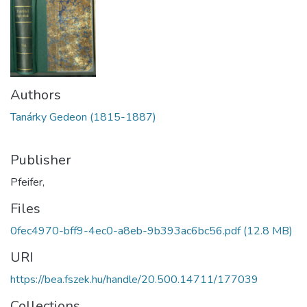
Authors
Tanárky Gedeon (1815-1887)
Publisher
Pfeifer,
Files
0fec4970-bff9-4ec0-a8eb-9b393ac6bc56.pdf
(12.8 MB)
URI
https://bea.fszek.hu/handle/20.500.14711/177039
Collections