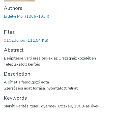
Authors
Erdélyi Mór (1866-1934)
Files
010236.jpg
(111.54 KB)
Abstract
Beépítésre váró üres telkek az Országház közelében.
Teleplakátolt kerítés
Description
A címet a feldolgozó adta
Szerzőségi adat forrása: nyomtatott felirat
Keywords
plakát
,
kerítés
,
telek
,
gyermek
,
utcakép
,
1900-as évek