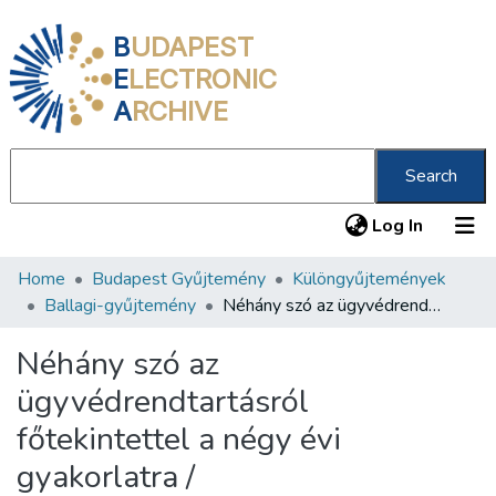
B
UDAPEST
E
LECTRONIC
A
RCHIVE
Search
(current
Log In
Home
Budapest Gyűjtemény
Különgyűjtemények
Communities & Collections
Ballagi-gyűjtemény
Néhány szó az ügyvédrendtartásról főtekintettel a négy évi gyakorlatra /
All of DSpace
Néhány szó az
Statistics
ügyvédrendtartásról
About us
főtekintettel a négy évi
gyakorlatra /