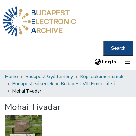
B
UDAPEST
E
LECTRONIC
A
RCHIVE
Search
(current
Log In
Home
Budapest Gyűjtemény
Képi dokumentumok
Communities & Collections
Budapesti sírkertek
Budapest VIII Fiumei út sírkert 2. rész
All of DSpace
Mohai Tivadar
Statistics
Mohai Tivadar
About us