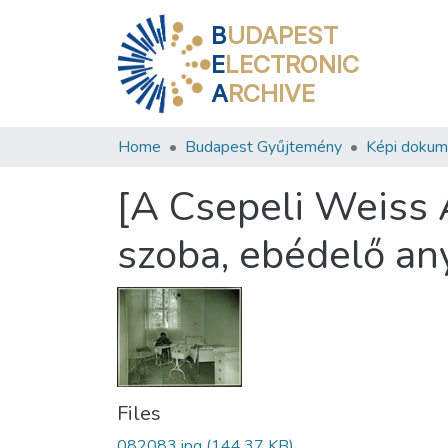
B
UDAPEST
E
LECTRONIC
A
RCHIVE
Home
Budapest Gyűjtemény
Képi doku
[A Csepeli Weiss
szoba, ebédelő an
Files
082083.jpg
(144.37 KB)