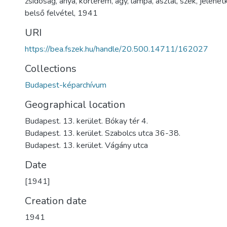
zsidóság
,
anya
,
kórterem
,
ágy
,
lámpa
,
asztal
,
szék
,
jelenet
belső felvétel
,
1941
URI
https://bea.fszek.hu/handle/20.500.14711/162027
Collections
Budapest-képarchívum
Geographical location
Budapest. 13. kerület. Bókay tér 4.
Budapest. 13. kerület. Szabolcs utca 36-38.
Budapest. 13. kerület. Vágány utca
Date
[1941]
Creation date
1941