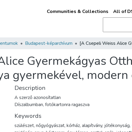
Communities & Collections
All of 
mentumok
Budapest-képarchívum
 Alice Gyermekágyas Ott
ya gyermekével, modern 
Description
A szerző azonosítatlan
Díszalbumban, fotókartonra ragaszva
Keywords
szülészet
,
nőgyógyászat
,
kórház
,
alapítvány
,
jótékonyság
,