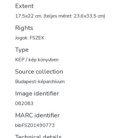
Extent
17,5x22 cm, (teljes méret: 23,6x33,5 cm)
Rights
Jogok: FSZEK
Type
KÉP / kép könyvben
Source collection
Budapest-képarchívum
Image identifier
082083
MARC identifier
bibFSZ01490773
Technical details