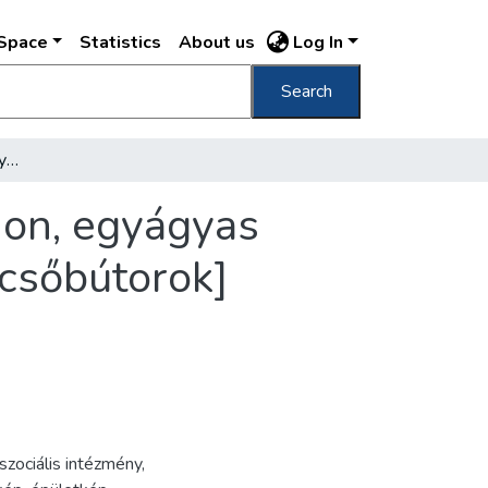
DSpace
Statistics
About us
Log In
Search
[A Csepeli Weiss Alice Gyermekágyas Otthon, egyágyas szoba, ebédelő anya gyermekével, modern csőbútorok]
hon, egyágyas
csőbútorok]
szociális intézmény
,