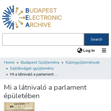
B
UDAPEST
E
LECTRONIC
A
RCHIVE
Search
(current
Log In
Home
Budapest Gyűjtemény
Különgyűjtemények
Communities & Collections
Sajtókivágat-gyűjtemény
All of DSpace
Mi a látnivaló a parlament épületében
Statistics
Mi a látnivaló a parlament
About us
épületében