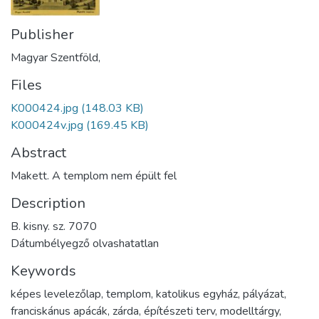
Publisher
Magyar Szentföld,
Files
K000424.jpg
(148.03 KB)
K000424v.jpg
(169.45 KB)
Abstract
Makett. A templom nem épült fel
Description
B. kisny. sz. 7070
Dátumbélyegző olvashatatlan
Keywords
képes levelezőlap
,
templom
,
katolikus egyház
,
pályázat
,
franciskánus apácák
,
zárda
,
építészeti terv
,
modelltárgy
,