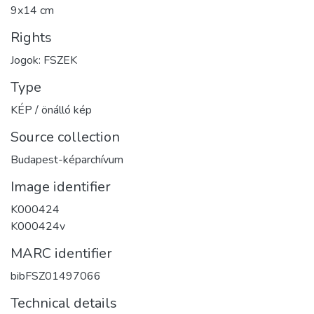
9x14 cm
Rights
Jogok: FSZEK
Type
KÉP / önálló kép
Source collection
Budapest-képarchívum
Image identifier
K000424
K000424v
MARC identifier
bibFSZ01497066
Technical details