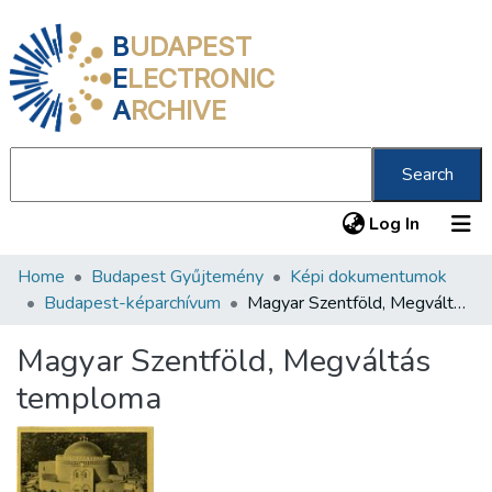
B
UDAPEST
E
LECTRONIC
A
RCHIVE
Search
(current
Log In
Home
Budapest Gyűjtemény
Képi dokumentumok
Communities & Collections
Budapest-képarchívum
Magyar Szentföld, Megváltás temploma
All of DSpace
Magyar Szentföld, Megváltás
Statistics
temploma
About us