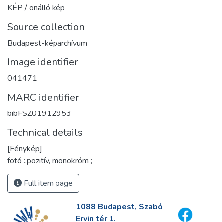
KÉP / önálló kép
Source collection
Budapest-képarchívum
Image identifier
041471
MARC identifier
bibFSZ01912953
Technical details
[Fénykép]
fotó :,pozitív, monokróm ;
Full item page
1088 Budapest, Szabó
Ervin tér 1.