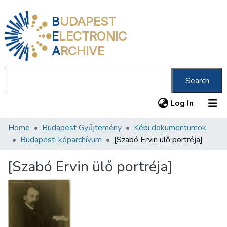
B
UDAPEST
E
LECTRONIC
A
RCHIVE
Search
(current
Log In
Home
Budapest Gyűjtemény
Képi dokumentumok
Communities & Collections
Budapest-képarchívum
[Szabó Ervin ülő portréja]
All of DSpace
[Szabó Ervin ülő portréja]
Statistics
About us