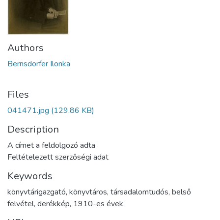
Authors
Bernsdorfer Ilonka
Files
041471.jpg
(129.86 KB)
Description
A címet a feldolgozó adta
Feltételezett szerzőségi adat
Keywords
könyvtárigazgató
,
könyvtáros
,
társadalomtudós
,
belső
felvétel
,
derékkép
,
1910-es évek