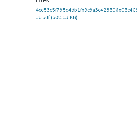
Files
4cd53c5f795d4db1fb9c9a3c423506e05c40
3b.pdf
(508.53 KB)