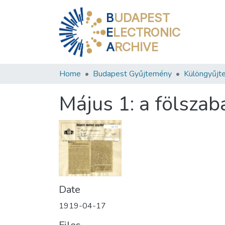
B
UDAPEST
E
LECTRONIC
A
RCHIVE
Home
Budapest Gyűjtemény
Különgyűjt
Május 1: a fölsza
Date
1919-04-17