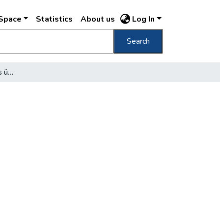
DSpace
Statistics
About us
Log In
Search
Május 1: a fölszabadulás ünnepe