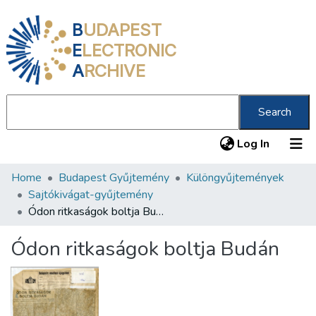
B
UDAPEST
E
LECTRONIC
A
RCHIVE
Search
(current
Log In
Home
Budapest Gyűjtemény
Különgyűjtemények
Communities & Collections
Sajtókivágat-gyűjtemény
All of DSpace
Ódon ritkaságok boltja Budán
Statistics
Ódon ritkaságok boltja Budán
About us