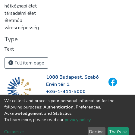
hétköznapi élet
társadalmi élet
életmód
városi népesség
Type
Text
Full item page
1088 Budapest, Szabó
Ervin tér 1.
+36-1-411-5000
info@fszek.hu
We collect and process your personal information for the
https://fszek.hu
following purposes:
Authentication, Preferences,
Acknowledgement and Statistics
.
To learn more, please read our
privacy policy
.
Customize
Decline
That's ok