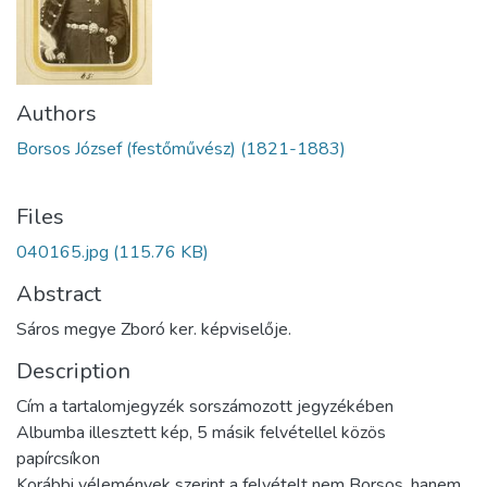
Authors
Borsos József (festőművész) (1821-1883)
Files
040165.jpg
(115.76 KB)
Abstract
Sáros megye Zboró ker. képviselője.
Description
Cím a tartalomjegyzék sorszámozott jegyzékében
Albumba illesztett kép, 5 másik felvétellel közös
papírcsíkon
Korábbi vélemények szerint a felvételt nem Borsos, hanem