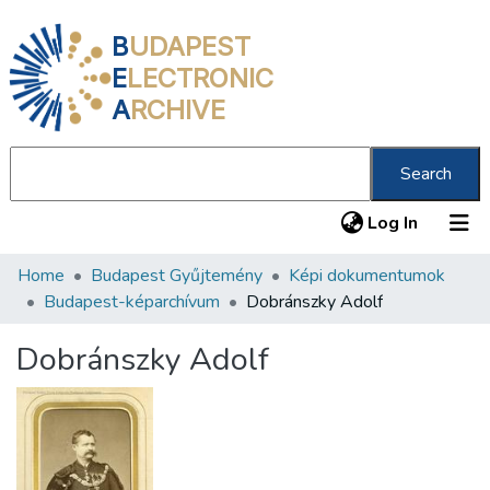
B
UDAPEST
E
LECTRONIC
A
RCHIVE
Search
(current
Log In
Home
Budapest Gyűjtemény
Képi dokumentumok
Communities & Collections
Budapest-képarchívum
Dobránszky Adolf
All of DSpace
Dobránszky Adolf
Statistics
About us