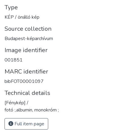
Type
KÉP / önálló kép
Source collection
Budapest-képarchívum
Image identifier
001851
MARC identifier
bibFOT00001097
Technical details
[Fénykép] /
fotó :,albumin, monokróm ;
Full item page