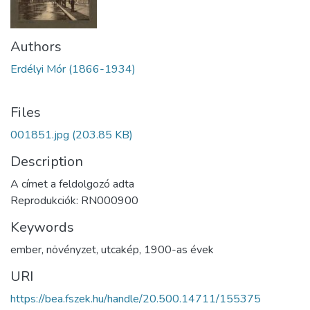
Authors
Erdélyi Mór (1866-1934)
Files
001851.jpg
(203.85 KB)
Description
A címet a feldolgozó adta
Reprodukciók: RN000900
Keywords
ember
,
növényzet
,
utcakép
,
1900-as évek
URI
https://bea.fszek.hu/handle/20.500.14711/155375