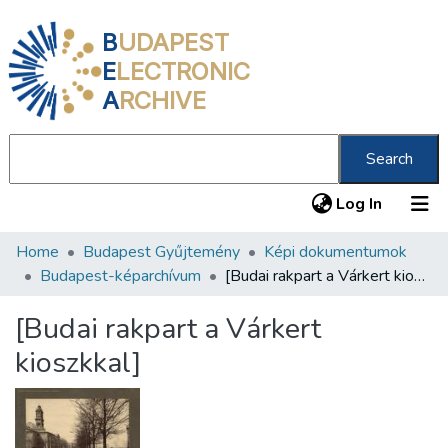
B
UDAPEST
E
LECTRONIC
A
RCHIVE
Search
(current
Log In
Home
Budapest Gyűjtemény
Képi dokumentumok
Communities & Collections
Budapest-képarchívum
[Budai rakpart a Várkert kioszkkal]
All of DSpace
[Budai rakpart a Várkert
Statistics
kioszkkal]
About us