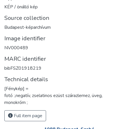
KÉP / önálló kép
Source collection
Budapest-képarchívum
Image identifier
NV000489
MARC identifier
bibFSZ01918219
Technical details
[Fénykép] =
fotó :,negatív, zselatinos ezüst szárazlemez, üveg,
monokróm ;
Full item page