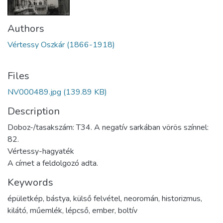
Authors
Vértessy Oszkár (1866-1918)
Files
NV000489.jpg
(139.89 KB)
Description
Doboz-/tasakszám: T34. A negatív sarkában vörös színnel:
82.
Vértessy-hagyaték
A címet a feldolgozó adta.
Keywords
épületkép
,
bástya
,
külső felvétel
,
neoromán
,
historizmus
,
kilátó
,
műemlék
,
lépcső
,
ember
,
boltív