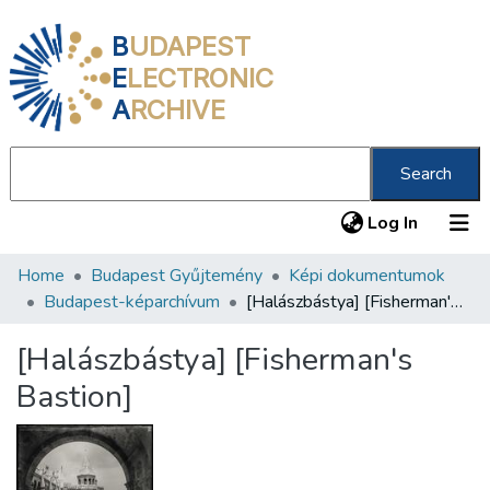
B
UDAPEST
E
LECTRONIC
A
RCHIVE
Search
(current
Log In
Home
Budapest Gyűjtemény
Képi dokumentumok
Communities & Collections
Budapest-képarchívum
[Halászbástya] [Fisherman's Bastion]
All of DSpace
[Halászbástya] [Fisherman's
Statistics
Bastion]
About us