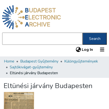
B
UDAPEST
E
LECTRONIC
A
RCHIVE
Search
(current
Log In
Home
Budapest Gyűjtemény
Különgyűjtemények
Communities & Collections
Sajtókivágat-gyűjtemény
All of DSpace
Eltünési járvány Budapesten
Statistics
Eltünési járvány Budapesten
About us