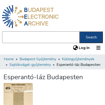
B
UDAPEST
E
LECTRONIC
A
RCHIVE
Search
(current
Log In
Home
Budapest Gyűjtemény
Különgyűjtemények
Communities & Collections
Sajtókivágat-gyűjtemény
Esperantó-láz Budapesten
All of DSpace
Esperantó-láz Budapesten
Statistics
About us