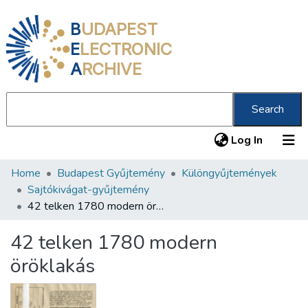
B
UDAPEST
E
LECTRONIC
A
RCHIVE
Search
(current
Log In
Home
Budapest Gyűjtemény
Különgyűjtemények
Communities & Collections
Sajtókivágat-gyűjtemény
All of DSpace
42 telken 1780 modern öröklakás
Statistics
42 telken 1780 modern
About us
öröklakás