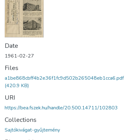
Date
1961-02-27
Files
a1be868cbff4b2e36f1fc9d502b265048eb1cca6.pdf
(420.9 KB)
URI
https://bea.fszek.hu/handle/20.500.14711/102803
Collections
Sajtókivágat-gyűjtemény