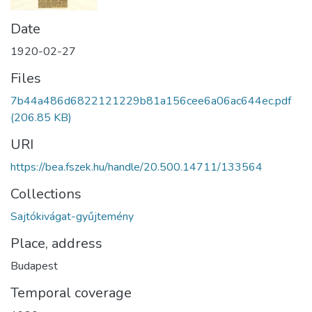
Date
1920-02-27
Files
7b44a486d6822121229b81a156cee6a06ac644ec.pdf
(206.85 KB)
URI
https://bea.fszek.hu/handle/20.500.14711/133564
Collections
Sajtókivágat-gyűjtemény
Place, address
Budapest
Temporal coverage