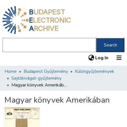
B
UDAPEST
E
LECTRONIC
A
RCHIVE
Search
(current
Log In
Home
Budapest Gyűjtemény
Különgyűjtemények
Communities & Collections
Sajtókivágat-gyűjtemény
All of DSpace
Magyar könyvek Amerikában
Statistics
Magyar könyvek Amerikában
About us