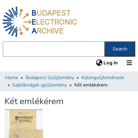
B
UDAPEST
E
LECTRONIC
A
RCHIVE
Search
(current
Log In
Home
Budapest Gyűjtemény
Különgyűjtemények
Communities & Collections
Sajtókivágat-gyűjtemény
Két emlékérem
All of DSpace
Két emlékérem
Statistics
About us