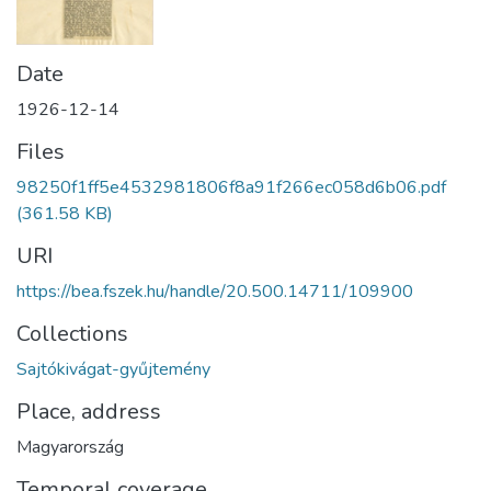
Date
1926-12-14
Files
98250f1ff5e4532981806f8a91f266ec058d6b06.pdf
(361.58 KB)
URI
https://bea.fszek.hu/handle/20.500.14711/109900
Collections
Sajtókivágat-gyűjtemény
Place, address
Magyarország
Temporal coverage