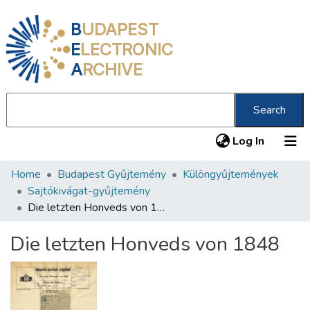
B
UDAPEST
E
LECTRONIC
A
RCHIVE
Search
(current
Log In
Home
Budapest Gyűjtemény
Különgyűjtemények
Communities & Collections
Sajtókivágat-gyűjtemény
All of DSpace
Die letzten Honveds von 1848
Statistics
Die letzten Honveds von 1848
About us