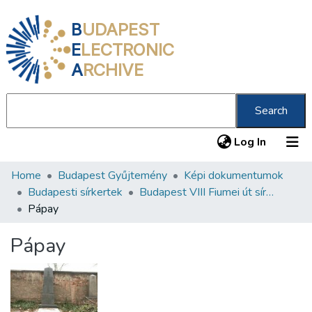
B
UDAPEST
E
LECTRONIC
A
RCHIVE
Search
(current
Log In
Home
Budapest Gyűjtemény
Képi dokumentumok
Communities & Collections
Budapesti sírkertek
Budapest VIII Fiumei út sírkert 3. rész
All of DSpace
Pápay
Statistics
Pápay
About us