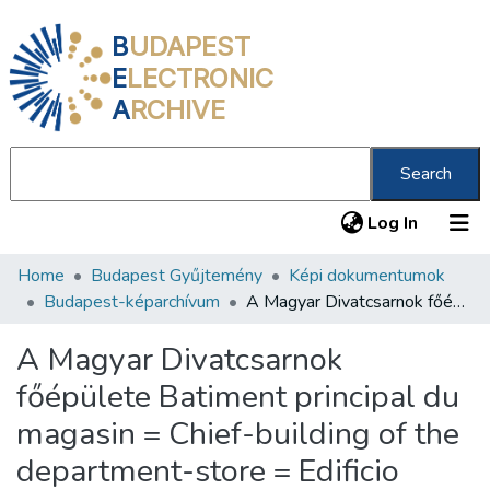
B
UDAPEST
E
LECTRONIC
A
RCHIVE
Search
(current
Log In
Home
Budapest Gyűjtemény
Képi dokumentumok
Communities & Collections
Budapest-képarchívum
A Magyar Divatcsarnok főépülete Batiment principal du magasin = Chief-building of the department-store = Edificio principale dell'emporio = Hauptgebäude des Warenhauses /
All of DSpace
A Magyar Divatcsarnok
Statistics
főépülete Batiment principal du
About us
magasin = Chief-building of the
department-store = Edificio