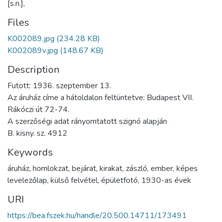
[s.n.],
Files
K002089.jpg
(234.28 KB)
K002089v.jpg
(148.67 KB)
Description
Futott: 1936. szeptember 13.
Az áruház címe a hátoldalon feltüntetve: Budapest VII.
Rákóczi út 72-74.
A szerzőségi adat rányomtatott szignó alapján
B. kisny. sz. 4912
Keywords
áruház
,
homlokzat
,
bejárat
,
kirakat
,
zászló
,
ember
,
képes
levelezőlap
,
külső felvétel
,
épületfotó
,
1930-as évek
URI
https://bea.fszek.hu/handle/20.500.14711/173491