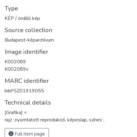
Type
KÉP / önálló kép
Source collection
Budapest-képarchívum
Image identifier
K002089
K002089v
MARC identifier
bibFSZ01919055
Technical details
[Grafika] =
rajz :,nyomtatott reprodukció, képeslap, színes ;
Full item page