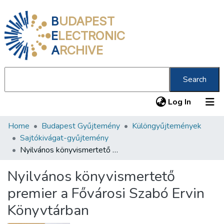
B
UDAPEST
E
LECTRONIC
A
RCHIVE
Search
(current
Log In
Home
Budapest Gyűjtemény
Különgyűjtemények
Communities & Collections
Sajtókivágat-gyűjtemény
All of DSpace
Nyilvános könyvismertető premier a Fővárosi Szabó Ervin Könyvtárban
Statistics
Nyilvános könyvismertető
About us
premier a Fővárosi Szabó Ervin
Könyvtárban