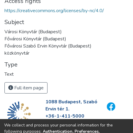
Access rights
https://creativecommons.org/licenses/by-nc/4.0/
Subject
Városi Könyvtár (Budapest)
Fővárosi Könyvtár (Budapest)
Fővárosi Szabó Ervin Könyvtár (Budapest)
közkönyvtár
Type
Text
Full item page
1088 Budapest, Szabó
Ervin tér 1.
+36-1-411-5000
info@fszek.hu
We collect and process your personal information for the
https://fszek.hu
following purposes:
Authentication, Preferences,