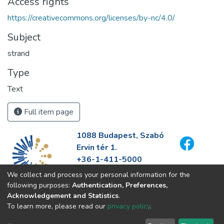
Access rights
https://creativecommons.org/licenses/by-nc/4.0/
Subject
strand
Type
Text
Full item page
1088 Budapest, Szabó
Ervin tér 1.
+36-1-411-5000
info@fszek.hu
We collect and process your personal information for the
https://fszek.hu
following purposes:
Authentication, Preferences,
Acknowledgement and Statistics
.
To learn more, please read our
privacy policy
.