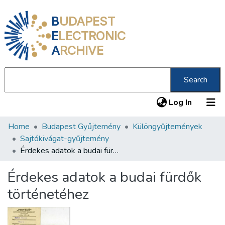
B
UDAPEST
E
LECTRONIC
A
RCHIVE
Search
(current
Log In
Home
Budapest Gyűjtemény
Különgyűjtemények
Communities & Collections
Sajtókivágat-gyűjtemény
All of DSpace
Érdekes adatok a budai fürdők történetéhez
Statistics
Érdekes adatok a budai fürdők
About us
történetéhez