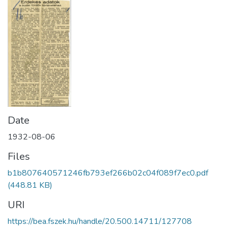
Date
1932-08-06
Files
b1b807640571246fb793ef266b02c04f089f7ec0.pdf
(448.81 KB)
URI
https://bea.fszek.hu/handle/20.500.14711/127708