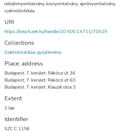
reklámnyomtatvány
,
kisnyomtatvány
,
aprónyomtatvány
,
számolócédula
URI
https://bea.fszek.hu/handle/20.500.14711/70529
Collections
Számolócédula-gyűjtemény
Place, address
Budapest. 7. kerület. Rákóczi út 36.
Budapest. 7. kerület. Rákóczi út 60.
Budapest. 7. kerület. Klauzál utca 3.
Extent
1 lap
Identifier
SZC C 1156