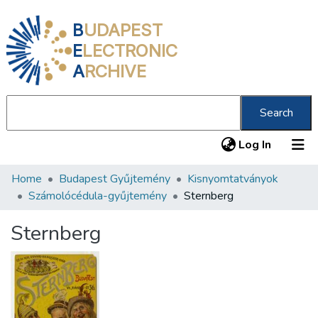
B
UDAPEST
E
LECTRONIC
A
RCHIVE
Search
(current
Log In
Home
Budapest Gyűjtemény
Kisnyomtatványok
Communities & Collections
Számolócédula-gyűjtemény
Sternberg
All of DSpace
Sternberg
Statistics
About us