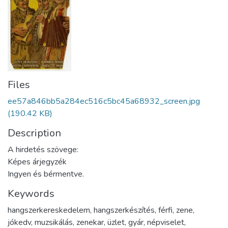
Files
ee57a846bb5a284ec516c5bc45a68932_screen.jpg
(190.42 KB)
Description
A hirdetés szövege:
Képes árjegyzék
Ingyen és bérmentve.
Keywords
hangszerkereskedelem
,
hangszerkészítés
,
férfi
,
zene
,
jókedv
,
muzsikálás
,
zenekar
,
üzlet
,
gyár
,
népviselet
,