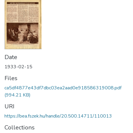
Date
1933-02-15
Files
ca5df4877e43df7dbc03ea2aad0e918586319008.pdf
(994.21 KB)
URI
https://bea.fszek.hu/handle/20.500.14711/110013
Collections