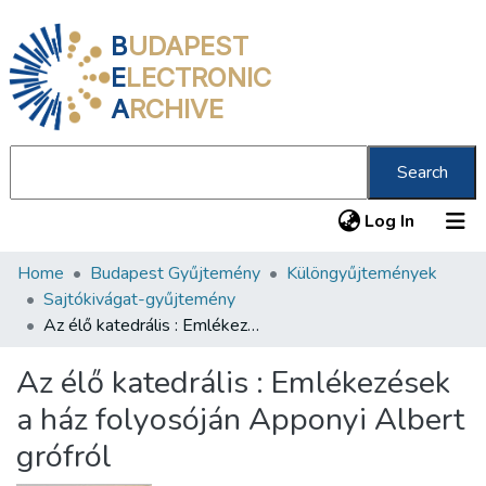
B
UDAPEST
E
LECTRONIC
A
RCHIVE
Search
(current
Log In
Home
Budapest Gyűjtemény
Különgyűjtemények
Communities & Collections
Sajtókivágat-gyűjtemény
All of DSpace
Az élő katedrális : Emlékezések a ház folyosóján Apponyi Albert grófról
Statistics
Az élő katedrális : Emlékezések
About us
a ház folyosóján Apponyi Albert
grófról