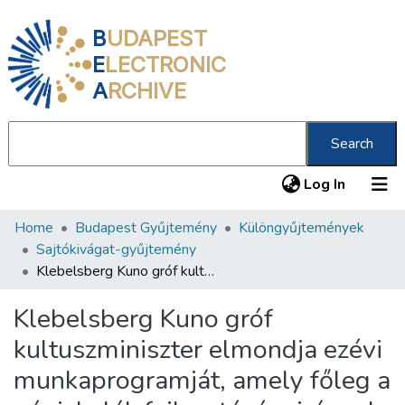
B
UDAPEST
E
LECTRONIC
A
RCHIVE
Search
(current
Log In
Home
Budapest Gyűjtemény
Különgyűjtemények
Communities & Collections
Sajtókivágat-gyűjtemény
All of DSpace
Klebelsberg Kuno gróf kultuszminiszter elmondja ezévi munkaprogramját, amely főleg a népiskolák fejlesztésére irányul
Statistics
Klebelsberg Kuno gróf
About us
kultuszminiszter elmondja ezévi
munkaprogramját, amely főleg a