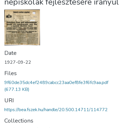
népiskolák fejlesztésére irányul
Date
1927-09-22
Files
9f60de35dc4ef2489cabcc23aa0ef8fe3f6fc9aa.pdf
(677.13 KB)
URI
https://bea.fszek.hu/handle/20.500.14711/114772
Collections