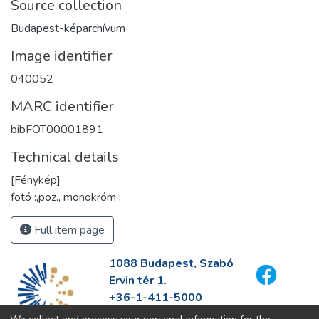
Source collection
Budapest-képarchívum
Image identifier
040052
MARC identifier
bibFOT00001891
Technical details
[Fénykép]
fotó :,poz., monokróm ;
Full item page
1088 Budapest, Szabó
Ervin tér 1.
+36-1-411-5000
info@fszek.hu