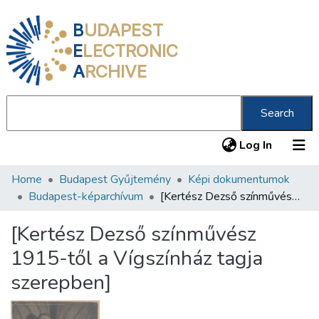
B
UDAPEST
E
LECTRONIC
A
RCHIVE
Search
(current
Log In
Home
Budapest Gyűjtemény
Képi dokumentumok
Communities & Collections
Budapest-képarchívum
[Kertész Dezső színművész 1915-től a Vígszínház tagja szerepben]
All of DSpace
[Kertész Dezső színművész
Statistics
1915-től a Vígszínház tagja
About us
szerepben]