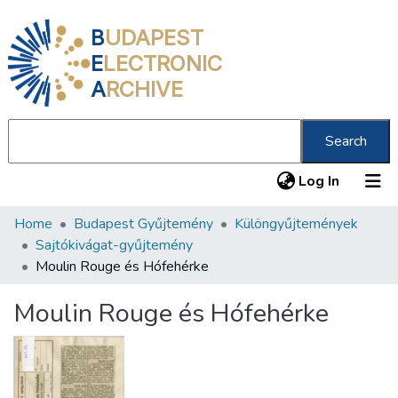
B
UDAPEST
E
LECTRONIC
A
RCHIVE
Search
(current
Log In
Home
Budapest Gyűjtemény
Különgyűjtemények
Communities & Collections
Sajtókivágat-gyűjtemény
All of DSpace
Moulin Rouge és Hófehérke
Statistics
Moulin Rouge és Hófehérke
About us