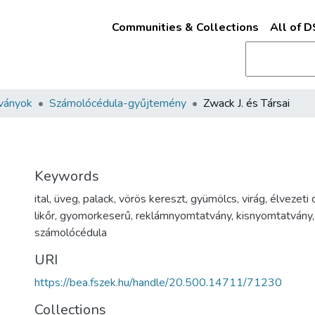
Communities & Collections
All of 
ványok
Számolócédula-gyűjtemény
Zwack J. és Társai
Keywords
ital
,
üveg
,
palack
,
vörös kereszt
,
gyümölcs
,
virág
,
élvezeti 
likőr
,
gyomorkeserű
,
reklámnyomtatvány
,
kisnyomtatvány
számolócédula
URI
https://bea.fszek.hu/handle/20.500.14711/71230
Collections