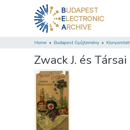
B
UDAPEST
E
LECTRONIC
A
RCHIVE
Home
Budapest Gyűjtemény
Kisnyomtat
Zwack J. és Társai