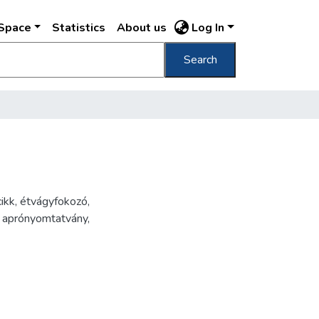
DSpace
Statistics
About us
Log In
Search
cikk
,
étvágyfokozó
,
,
aprónyomtatvány
,