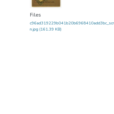
Files
c96ad319229b041b20b6968410add3bc_scr
n.jpg
(161.39 KB)