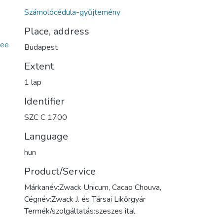
Számolócédula-gyűjtemény
Place, address
ee
Budapest
Extent
1 lap
Identifier
SZC C 1700
Language
hun
Product/Service
Márkanév:Zwack Unicum, Cacao Chouva,
Cégnév:Zwack J. és Társai Likőrgyár
Termék/szolgáltatás:szeszes ital