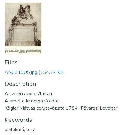
Files
AN031905.jpg
(154.17 KB)
Description
A szerző azonosítatlan
A címet a feldolgozó adta
Kögler Mátyás ceruzavázlata 1784., Fővárosi Levéltár
Keywords
emlékmű
,
terv