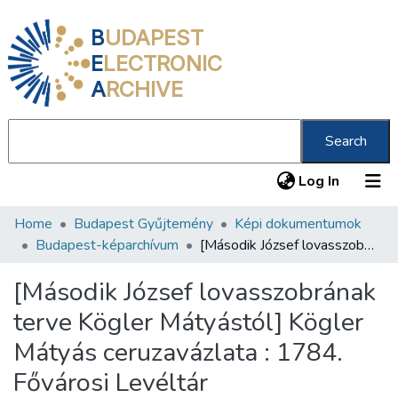
B
UDAPEST
E
LECTRONIC
A
RCHIVE
Search
(current
Log In
Home
Budapest Gyűjtemény
Képi dokumentumok
Communities & Collections
Budapest-képarchívum
[Második József lovasszobrának terve Kögler Mátyástól] Kögler Mátyás ceruzavázlata : 1784. Fővárosi Levéltár
All of DSpace
[Második József lovasszobrának
Statistics
terve Kögler Mátyástól] Kögler
About us
Mátyás ceruzavázlata : 1784.
Fővárosi Levéltár