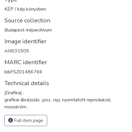
KÉP / kép könyvben
Source collection
Budapest-képarchívum
Image identifier
AN031905
MARC identifier
bibFSZ01486766
Technical details
[Grafika] :
grafikai ábrázolás :,poz., rajz, nyomtatott reprodukció,
monokróm ;
Full item page