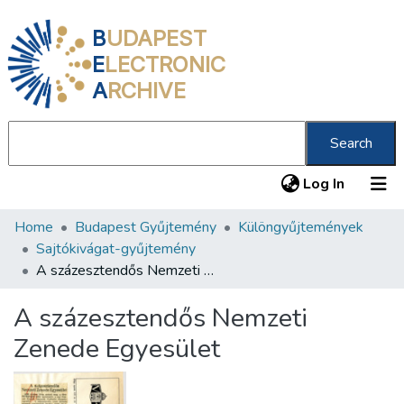
B
UDAPEST
E
LECTRONIC
A
RCHIVE
Search
(current
Log In
Home
Budapest Gyűjtemény
Különgyűjtemények
Communities & Collections
Sajtókivágat-gyűjtemény
All of DSpace
A százesztendős Nemzeti Zenede Egyesület
Statistics
A százesztendős Nemzeti
About us
Zenede Egyesület