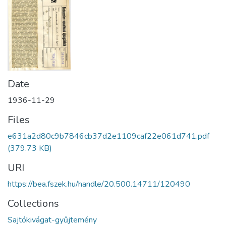
Date
1936-11-29
Files
e631a2d80c9b7846cb37d2e1109caf22e061d741.pdf
(379.73 KB)
URI
https://bea.fszek.hu/handle/20.500.14711/120490
Collections
Sajtókivágat-gyűjtemény