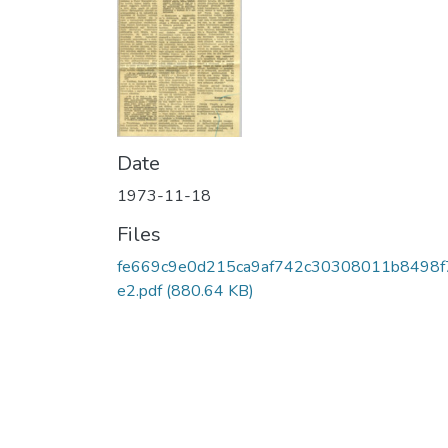
Date
1973-11-18
Files
fe669c9e0d215ca9af742c30308011b8498f
e2.pdf
(880.64 KB)