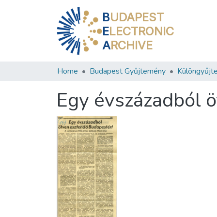
B
UDAPEST
E
LECTRONIC
A
RCHIVE
Home
Budapest Gyűjtemény
Különgyűjt
Egy évszázadból ö