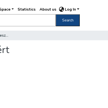
DSpace
Statistics
About us
Log In
Search
Egy évszázadból ötven esztendő Budapestért
rt