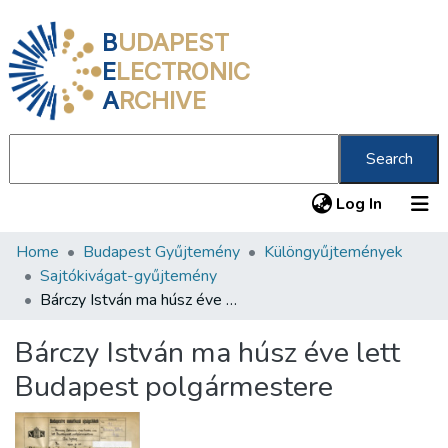
B
UDAPEST
E
LECTRONIC
A
RCHIVE
Search
(current
Log In
Home
Budapest Gyűjtemény
Különgyűjtemények
Communities & Collections
Sajtókivágat-gyűjtemény
All of DSpace
Bárczy István ma húsz éve lett Budapest polgármestere
Statistics
Bárczy István ma húsz éve lett
About us
Budapest polgármestere