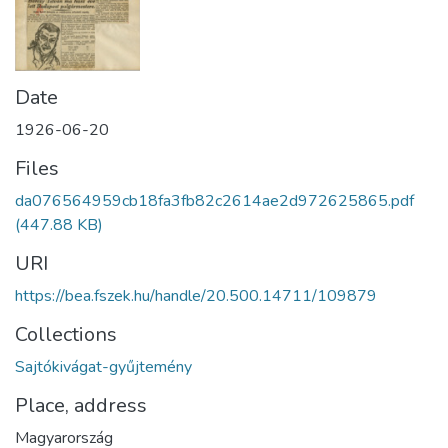
Date
1926-06-20
Files
da076564959cb18fa3fb82c2614ae2d972625865.pdf
(447.88 KB)
URI
https://bea.fszek.hu/handle/20.500.14711/109879
Collections
Sajtókivágat-gyűjtemény
Place, address
Magyarország