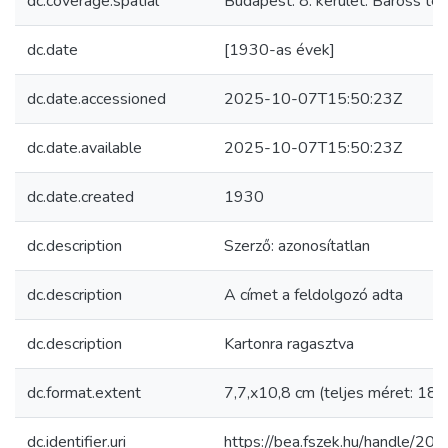
dc.coverage.spatial
Budapest. 8. kerület. Baross tér
dc.date
[1930-as évek]
dc.date.accessioned
2025-10-07T15:50:23Z
dc.date.available
2025-10-07T15:50:23Z
dc.date.created
1930
dc.description
Szerző: azonosítatlan
dc.description
A címet a feldolgozó adta
dc.description
Kartonra ragasztva
dc.format.extent
7,7,x10,8 cm (teljes méret: 18,
dc.identifier.uri
https://bea.fszek.hu/handle/2