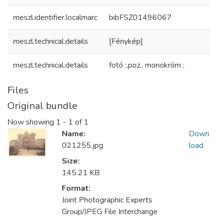
meszl.identifier.localmarc
bibFSZ01496067
meszl.technical.details
[Fénykép]
meszl.technical.details
fotó :,poz., monokróm ;
Files
Original bundle
Now showing
1 - 1 of 1
Name:
Down
021255.jpg
load
Size:
145.21 KB
Format:
Joint Photographic Experts
Group/JPEG File Interchange