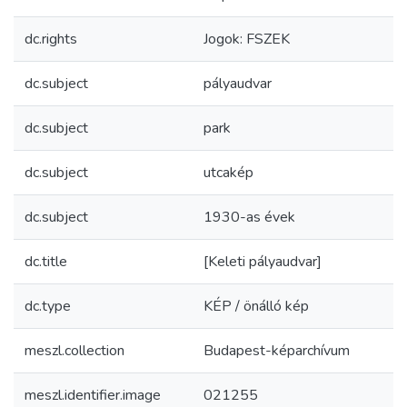
dc.rights
Jogok: FSZEK
dc.subject
pályaudvar
dc.subject
park
dc.subject
utcakép
dc.subject
1930-as évek
dc.title
[Keleti pályaudvar]
dc.type
KÉP / önálló kép
meszl.collection
Budapest-képarchívum
meszl.identifier.image
021255