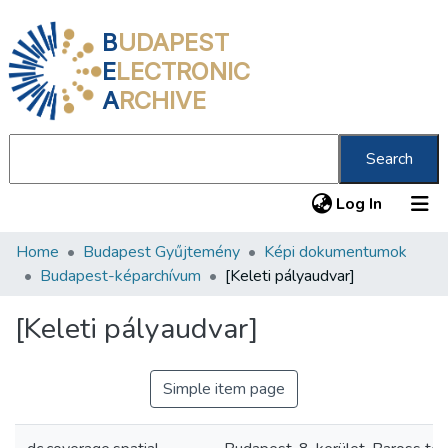
B
UDAPEST
E
LECTRONIC
A
RCHIVE
Search
(current
Log In
Home
Budapest Gyűjtemény
Képi dokumentumok
Communities & Collections
Budapest-képarchívum
[Keleti pályaudvar]
All of DSpace
[Keleti pályaudvar]
Statistics
About us
Simple item page