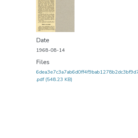
Date
1968-08-14
Files
6dea3e7c3a7ab6d0ff4f9bab1278b2dc3bf9d
.pdf
(548.23 KB)