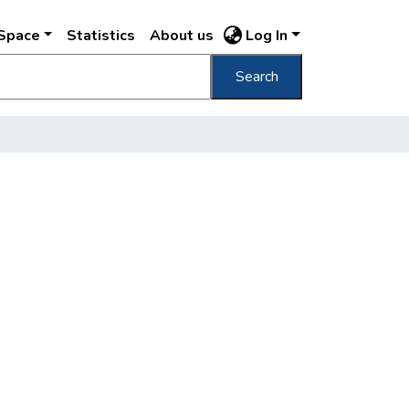
DSpace
Statistics
About us
Log In
Search