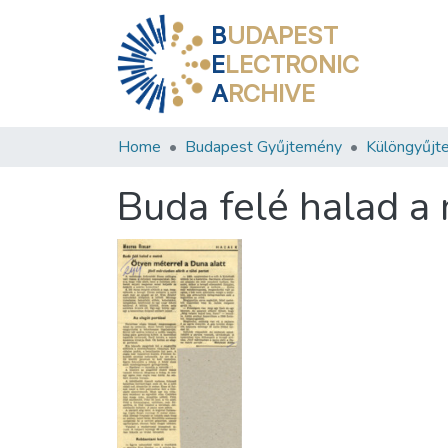
B
UDAPEST
E
LECTRONIC
A
RCHIVE
Home
Budapest Gyűjtemény
Különgyűjt
Buda felé halad a