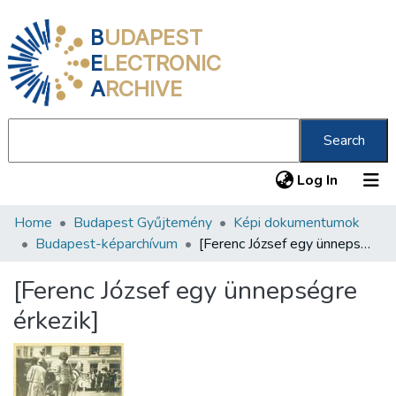
B
UDAPEST
E
LECTRONIC
A
RCHIVE
Search
(current
Log In
Home
Budapest Gyűjtemény
Képi dokumentumok
Communities & Collections
Budapest-képarchívum
[Ferenc József egy ünnepségre érkezik]
All of DSpace
[Ferenc József egy ünnepségre
Statistics
érkezik]
About us