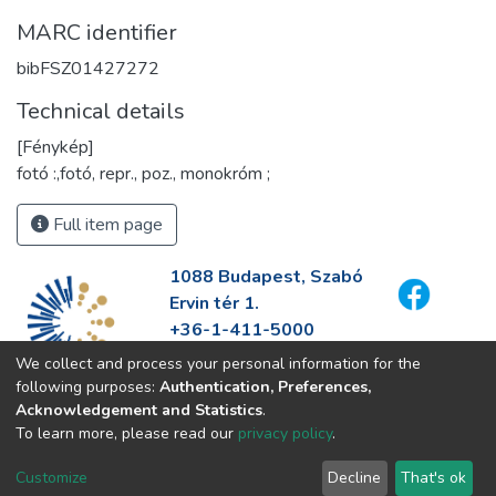
MARC identifier
bibFSZ01427272
Technical details
[Fénykép]
fotó :,fotó, repr., poz., monokróm ;
Full item page
1088 Budapest, Szabó
Ervin tér 1.
+36-1-411-5000
info@fszek.hu
We collect and process your personal information for the
https://fszek.hu
following purposes:
Authentication, Preferences,
Acknowledgement and Statistics
.
To learn more, please read our
privacy policy
.
Customize
Decline
That's ok