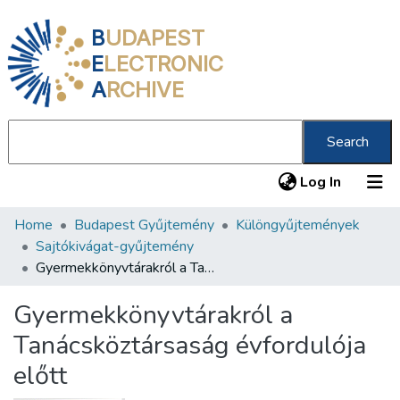
B
UDAPEST
E
LECTRONIC
A
RCHIVE
Search
(current
Log In
Home
Budapest Gyűjtemény
Különgyűjtemények
Communities & Collections
Sajtókivágat-gyűjtemény
All of DSpace
Gyermekkönyvtárakról a Tanácsköztársaság évfordulója előtt
Statistics
Gyermekkönyvtárakról a
About us
Tanácsköztársaság évfordulója
előtt