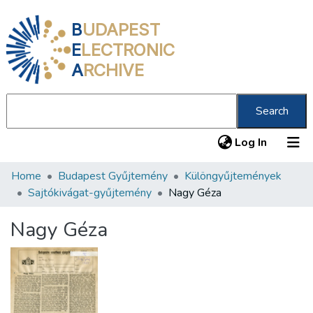
B
UDAPEST
E
LECTRONIC
A
RCHIVE
Search
(current
Log In
Home
Budapest Gyűjtemény
Különgyűjtemények
Communities & Collections
Sajtókivágat-gyűjtemény
Nagy Géza
All of DSpace
Nagy Géza
Statistics
About us