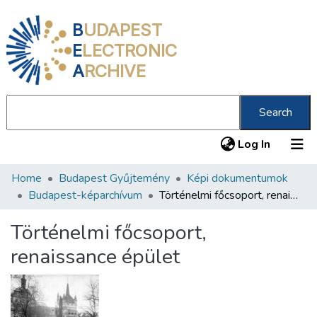
B
UDAPEST
E
LECTRONIC
A
RCHIVE
Search
(current
Log In
Home
Budapest Gyűjtemény
Képi dokumentumok
Communities & Collections
Budapest-képarchívum
Történelmi főcsoport, renaissance épület
All of DSpace
Történelmi főcsoport,
Statistics
renaissance épület
About us