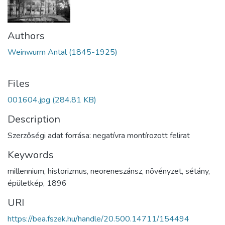
Authors
Weinwurm Antal (1845-1925)
Files
001604.jpg
(284.81 KB)
Description
Szerzőségi adat forrása: negatívra montírozott felirat
Keywords
millennium
,
historizmus
,
neoreneszánsz
,
növényzet
,
sétány
,
épületkép
,
1896
URI
https://bea.fszek.hu/handle/20.500.14711/154494