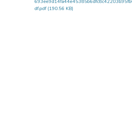
693ee9d14fa44e45385b6dfc8c42203b95fb
df.pdf
(190.56 KB)