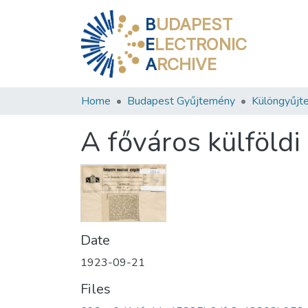
B
UDAPEST
E
LECTRONIC
A
RCHIVE
Home
Budapest Gyűjtemény
Különgyűjt
A főváros külföldi
Date
1923-09-21
Files