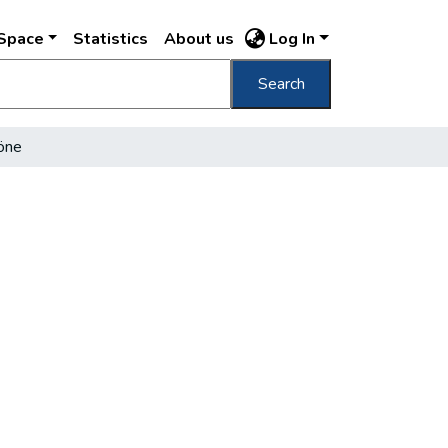
DSpace
Statistics
About us
Log In
Search
söne