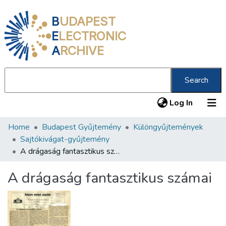
B
UDAPEST
E
LECTRONIC
A
RCHIVE
Search
(current
Log In
Home
Budapest Gyűjtemény
Különgyűjtemények
Communities & Collections
Sajtókivágat-gyűjtemény
All of DSpace
A drágaság fantasztikus számai
Statistics
A drágaság fantasztikus számai
About us