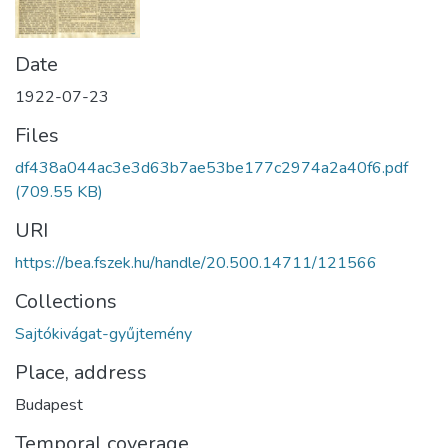
Date
1922-07-23
Files
df438a044ac3e3d63b7ae53be177c2974a2a40f6.pdf
(709.55 KB)
URI
https://bea.fszek.hu/handle/20.500.14711/121566
Collections
Sajtókivágat-gyűjtemény
Place, address
Budapest
Temporal coverage