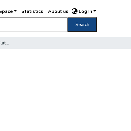
DSpace
Statistics
About us
Log In
Search
Könyvismertetések, birálatok