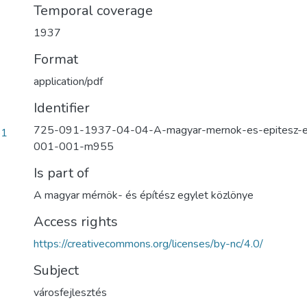
Temporal coverage
1937
Format
application/pdf
Identifier
725-091-1937-04-04-A-magyar-mernok-es-epitesz-eg
b1
001-001-m955
Is part of
A magyar mérnök- és építész egylet közlönye
Access rights
https://creativecommons.org/licenses/by-nc/4.0/
Subject
városfejlesztés