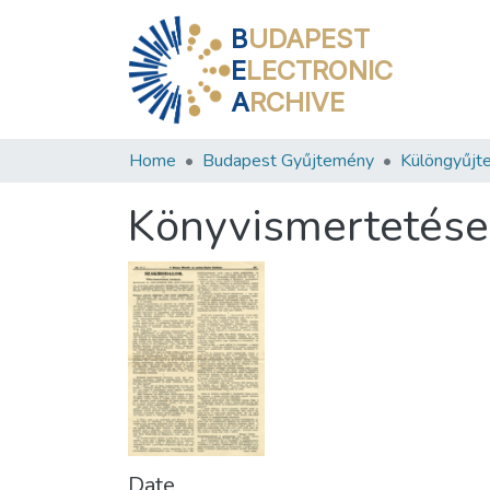
B
UDAPEST
E
LECTRONIC
A
RCHIVE
Home
Budapest Gyűjtemény
Különgyűjt
Könyvismertetések
Date