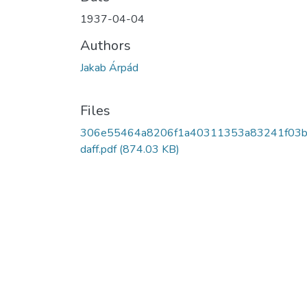
1937-04-04
Authors
Jakab Árpád
Files
306e55464a8206f1a40311353a83241f03
daff.pdf
(874.03 KB)