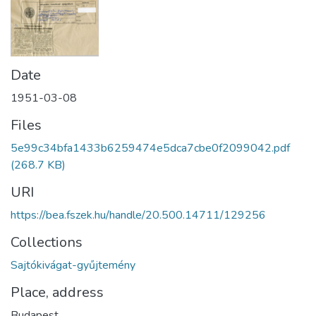
Date
1951-03-08
Files
5e99c34bfa1433b6259474e5dca7cbe0f2099042.pdf
(268.7 KB)
URI
https://bea.fszek.hu/handle/20.500.14711/129256
Collections
Sajtókivágat-gyűjtemény
Place, address
Budapest