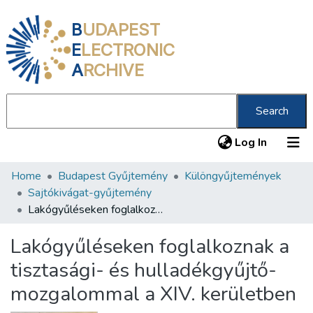
B
UDAPEST
E
LECTRONIC
A
RCHIVE
Search
(current
Log In
Home
Budapest Gyűjtemény
Különgyűjtemények
Communities & Collections
Sajtókivágat-gyűjtemény
All of DSpace
Lakógyűléseken foglalkoznak a tisztasági- és hulladékgyűjtő-mozgalommal a XIV. kerületben
Statistics
Lakógyűléseken foglalkoznak a
About us
tisztasági- és hulladékgyűjtő-
mozgalommal a XIV. kerületben