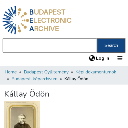
B
UDAPEST
E
LECTRONIC
A
RCHIVE
Search
(current
Log In
Home
Budapest Gyűjtemény
Képi dokumentumok
Communities & Collections
Budapest-képarchívum
Kállay Ödön
All of DSpace
Kállay Ödön
Statistics
About us