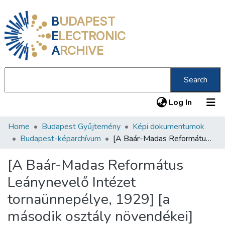
B
UDAPEST
E
LECTRONIC
A
RCHIVE
Search
(current
Log In
Home
Budapest Gyűjtemény
Képi dokumentumok
Communities & Collections
Budapest-képarchívum
[A Baár-Madas Református Leánynevelő Intézet tornaünnepélye, 1929] [a második osztály növendékei]
All of DSpace
[A Baár-Madas Református
Statistics
Leánynevelő Intézet
About us
tornaünnepélye, 1929] [a
második osztály növendékei]