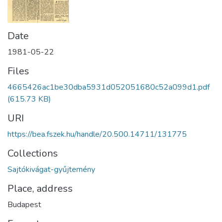
Date
1981-05-22
Files
4665426ac1be30dba5931d052051680c52a099d1.pdf
(615.73 KB)
URI
https://bea.fszek.hu/handle/20.500.14711/131775
Collections
Sajtókivágat-gyűjtemény
Place, address
Budapest