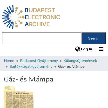
B
UDAPEST
E
LECTRONIC
A
RCHIVE
Search
(current
Log In
Home
Budapest Gyűjtemény
Különgyűjtemények
Communities & Collections
Sajtókivágat-gyűjtemény
Gáz- és ívlámpa
All of DSpace
Gáz- és ívlámpa
Statistics
About us