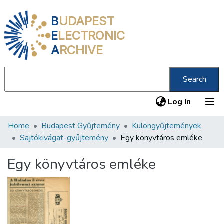
B
UDAPEST
E
LECTRONIC
A
RCHIVE
Search
(current
Log In
Home
Budapest Gyűjtemény
Különgyűjtemények
Communities & Collections
Sajtókivágat-gyűjtemény
Egy könyvtáros emléke
All of DSpace
Egy könyvtáros emléke
Statistics
About us