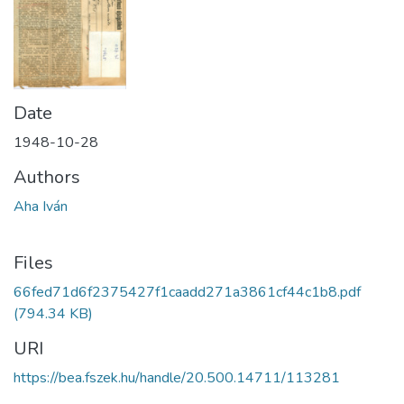
Date
1948-10-28
Authors
Aha Iván
Files
66fed71d6f2375427f1caadd271a3861cf44c1b8.pdf
(794.34 KB)
URI
https://bea.fszek.hu/handle/20.500.14711/113281