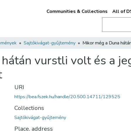
Communities & Collections
All of 
emények
Sajtókivágat-gyűjtemény
átán vurstli volt és a j
t
URI
https://bea.fszek.hu/handle/20.500.14711/129525
Collections
Sajtókivágat-gyűjtemény
Place, address