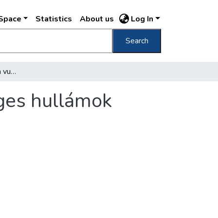
DSpace
Statistics
About us
Log In
Search
Mikor még a Duna hátán vurstli volt és a jeges hullámok elöntötték a várost
eges hullámok