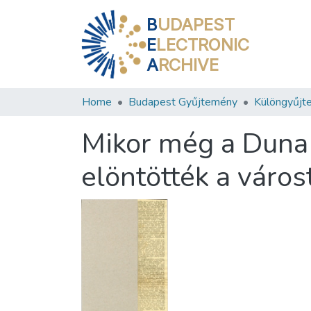
B
UDAPEST
E
LECTRONIC
A
RCHIVE
Home
Budapest Gyűjtemény
Különgyűjt
Mikor még a Duna h
elöntötték a város