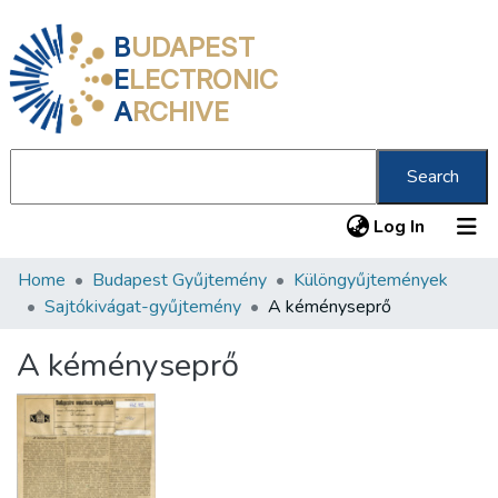
B
UDAPEST
E
LECTRONIC
A
RCHIVE
Search
(current
Log In
Home
Budapest Gyűjtemény
Különgyűjtemények
Communities & Collections
Sajtókivágat-gyűjtemény
A kéményseprő
All of DSpace
A kéményseprő
Statistics
About us