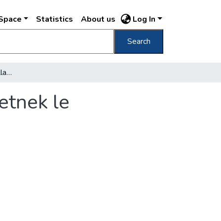
DSpace
Statistics
About us
Log In
Search
Tizenegy kilométer új villamosvágányt fektetnek le Budapesten
etnek le