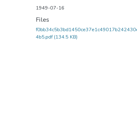
1949-07-16
Files
f0bb34c5b3bd1450ce37e1c49017b242430
4b5.pdf
(134.5 KB)