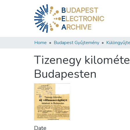
B
UDAPEST
E
LECTRONIC
A
RCHIVE
Home
Budapest Gyűjtemény
Különgyűjt
Tizenegy kilométe
Budapesten
Date